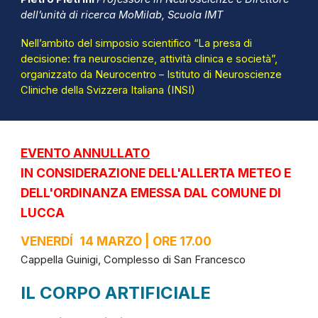
dell’unità di ricerca MoMilab, Scuola IMT
Nell’ambito del simposio scientifico “La presa di
decisione: fra neuroscienze, attività clinica e società”,
organizzato da Neurocentro – Istituto di Neuroscienze
Cliniche della Svizzera Italiana (INSI)
EVENTO
ANNULLAT
O
IN CONSIDERAZIONE DELL'ALLERTA METEO E
DELL'ORDINANZA EMESSA DAL COMUNE DI
LUCCA
VENERDÍ
14 MARZO | ORE 17.00
Cappella Guinigi, Complesso di San Francesco
IL CORPO ARTIFICIALE