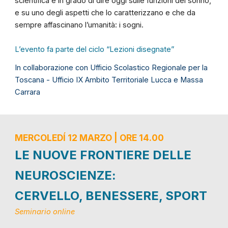
scientifica è in grado di dire oggi sulle funzioni del sonno,
e su uno degli aspetti che lo caratterizzano e che da
sempre affascinano l’umanità: i sogni.
L’evento fa parte del ciclo “Lezioni disegnate”
In collaborazione con Ufficio Scolastico Regionale per la
Toscana - Ufficio IX Ambito Territoriale Lucca e Massa
Carrara
MERCOLEDÍ 1
2
MARZO | ORE 1
4
.
0
0
LE NUOVE FRONTIERE DELLE
NEUROSCIENZE:
CERVELLO, BENESSERE, SPORT
Seminario online