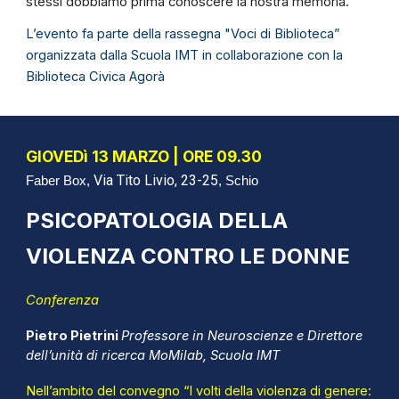
stessi dobbiamo prima conoscere la nostra memoria.
L’evento fa parte della rassegna "Voci di Biblioteca”
organizzata dalla Scuola IMT in collaborazione con la
Biblioteca Civica Agorà
GIOVEDì 13
MARZO | ORE
09
.
3
0
Via Tito Livio, 23-25
Faber Box,
Schio
,
PSICOPATOLOGIA DELLA
VIOLENZA CONTRO LE DONNE
Conferenza
Pietro Pietrini
Professore in Neuroscienze e Direttore
dell’unità di ricerca MoMilab, Scuola IMT
Nell’ambito del convegno “I volti della violenza di genere: